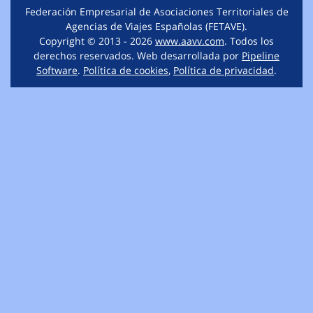
Federación Empresarial de Asociaciones Territoriales de
Agencias de Viajes Españolas (FETAVE).
Copyright © 2013 - 2026
www.aavv.com
. Todos los
derechos reservados. Web desarrollada por
Pipeline
Software
.
Política de cookies
,
Política de privacidad
.