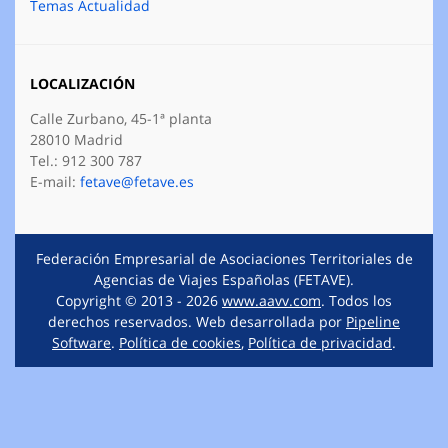
Temas Actualidad
LOCALIZACIÓN
Calle Zurbano, 45-1ª planta
28010 Madrid
Tel.: 912 300 787
E-mail:
fetave@fetave.es
Federación Empresarial de Asociaciones Territoriales de
Agencias de Viajes Españolas (FETAVE).
Copyright © 2013 - 2026
www.aavv.com
. Todos los
derechos reservados. Web desarrollada por
Pipeline
Software
.
Política de cookies
,
Política de privacidad
.