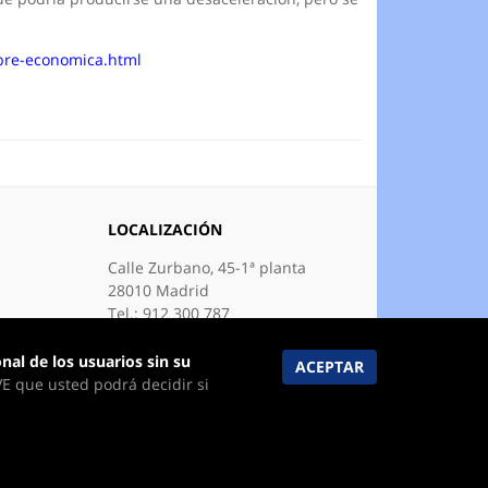
bre-economica.html
LOCALIZACIÓN
Calle Zurbano, 45-1ª planta
28010 Madrid
Tel.: 912 300 787
E-mail:
fetave@fetave.es
nal de los usuarios sin su
VE que usted podrá decidir si
ñolas (FETAVE).
re
.
Política de cookies
,
Política de privacidad
.