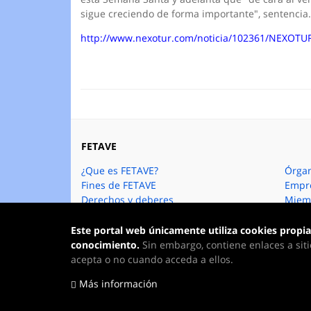
sigue creciendo de forma importante", sentencia
http://www.nexotur.com/noticia/102361/NEXOTUR
FETAVE
¿Que es FETAVE?
Órgan
Fines de FETAVE
Empre
Derechos y deberes
Miem
Órganos Directivos
Este portal web únicamente utiliza cookies propias
conocimiento.
Sin embargo, contiene enlaces a siti
acepta o no cuando acceda a ellos.
Federación Emp
Más información
Copyright © 2013 - 2026
www.aavv.com
. To