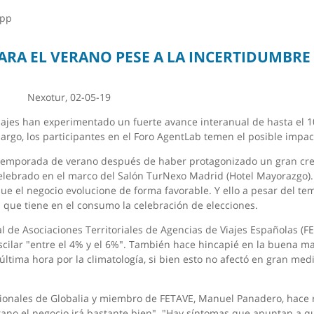
app
PARA EL VERANO PESE A LA INCERTIDUMBR
Nexotur, 02-05-19
iajes han experimentado un fuerte avance interanual de hasta el 
bargo, los participantes en el Foro AgentLab temen el posible impa
a temporada de verano después de haber protagonizado un gran cre
celebrado en el marco del Salón TurNexo Madrid (Hotel Mayorazgo). 
ue el negocio evolucione de forma favorable. Y ello a pesar del t
 que tiene en el consumo la celebración de elecciones.
 de Asociaciones Territoriales de Agencias de Viajes Españolas (FE
oscilar "entre el 4% y el 6%". También hace hincapié en la buena
ltima hora por la climatología, si bien esto no afectó en gran med
itucionales de Globalia y miembro de FETAVE, Manuel Panadero, hace
rano el negocio irá bastante bien". "Hay síntomas que apuntan a q