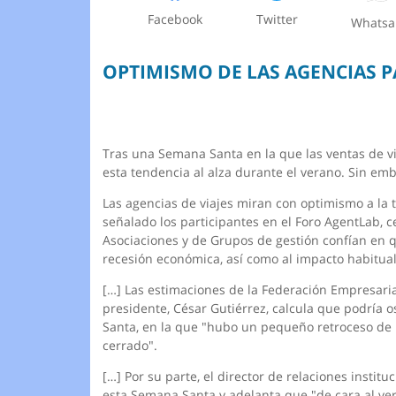
Facebook
Twitter
Whats
OPTIMISMO DE LAS AGENCIAS 
Tras una Semana Santa en la que las ventas de v
esta tendencia al alza durante el verano. Sin em
Las agencias de viajes miran con optimismo a l
señalado los participantes en el Foro AgentLab, 
Asociaciones y de Grupos de gestión confían en q
recesión económica, así como al impacto habitual
[…] Las estimaciones de la Federación Empresarial
presidente, César Gutiérrez, calcula que podría 
Santa, en la que "hubo un pequeño retroceso de ú
cerrado".
[…] Por su parte, el director de relaciones inst
esta Semana Santa y adelanta que "de cara al ve