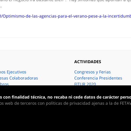
…
/Optimismo-de-las-agencias-para-el-verano-pese-a-la-incertidum
ACTIVIDADES
os Ejecutivos
Congresos y Ferias
sas Colaboradoras
Conferencia Presidentes
bros
FITUR 2020
Covid-19
Temas Actualidad
 con finalidad técnica, no recaba ni cede datos de carácter perso
os web de terceros con políticas de privacidad ajenas a la de FETA
resarial de Asociaciones Territoriales de Agencias de Viajes Espa
dos los derechos reservados. Web desarrollada por
Pipeline Softwa